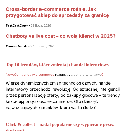
Cross‑border e-commerce rośnie. Jak
przygotować sklep do sprzedaży za granicę
FastCartCrew
-
29 lipca, 2026
Chatboty vs live czat – co wolą klienci w 2025?
CourierNerds
-
27 czerwca, 2026
Top 10 trendów, które zmieniają handel internetowy
Nowości i trendy w e-commerce
0
FulfillForce
-
23 czerwca, 2026
W erze dynamicznych zmian technologicznych, handel
internetowy przechodzi rewolucję. Od sztucznej inteligencji,
przez personalizację oferty, po zakupy głosowe – te trendy
kształtują przyszłość e-commerce. Oto dziesięć
najważniejszych kierunków, które warto śledzić!
Click & collect – nadal popularne czy wypierane przez
dostawy?