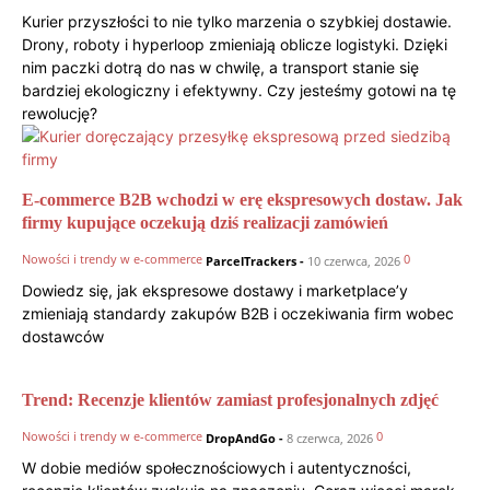
Kurier przyszłości to nie tylko marzenia o szybkiej dostawie.
Drony, roboty i hyperloop zmieniają oblicze logistyki. Dzięki
nim paczki dotrą do nas w chwilę, a transport stanie się
bardziej ekologiczny i efektywny. Czy jesteśmy gotowi na tę
rewolucję?
E-commerce B2B wchodzi w erę ekspresowych dostaw. Jak
firmy kupujące oczekują dziś realizacji zamówień
Nowości i trendy w e-commerce
0
ParcelTrackers
-
10 czerwca, 2026
Dowiedz się, jak ekspresowe dostawy i marketplace’y
zmieniają standardy zakupów B2B i oczekiwania firm wobec
dostawców
Trend: Recenzje klientów zamiast profesjonalnych zdjęć
Nowości i trendy w e-commerce
0
DropAndGo
-
8 czerwca, 2026
W dobie mediów społecznościowych i autentyczności,