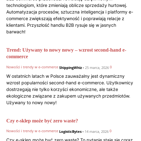
technologiom, które zmieniają oblicze sprzedaży hurtowej.
Automatyzacja procesów, sztuczna inteligencja i platformy e-
commerce zwiększają efektywność i poprawiają relacje z
klientami. Przyszłość handlu B2B rysuje się w jasnych
barwach!
Trend: Używany to nowy nowy – wzrost second-hand e-
commerce
Nowości i trendy w e-commerce
0
ShippingWhiz
-
25 marca, 2026
W ostatnich latach w Polsce zauważalny jest dynamiczny
wzrost popularności second-hand e-commerce. Użytkownicy
dostrzegają nie tylko korzyści ekonomiczne, ale także
ekologiczne związane z zakupem używanych przedmiotów.
Używany to nowy nowy!
Czy e-sklep może być zero waste?
Nowości i trendy w e-commerce
0
LogisticBytes
-
14 marca, 2026
Czy e-sklep może być zero waste? To pytanie staje się coraz