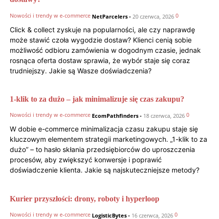
Nowości i trendy w e-commerce
0
NetParcelers
-
20 czerwca, 2026
Click & collect zyskuje na popularności, ale czy naprawdę
może stawić czoła wygodzie dostaw? Klienci cenią sobie
możliwość odbioru zamówienia w dogodnym czasie, jednak
rosnąca oferta dostaw sprawia, że wybór staje się coraz
trudniejszy. Jakie są Wasze doświadczenia?
1-klik to za dużo – jak minimalizuje się czas zakupu?
Nowości i trendy w e-commerce
0
EcomPathfinders
-
18 czerwca, 2026
W dobie e-commerce minimalizacja czasu zakupu staje się
kluczowym elementem strategii marketingowych. „1-klik to za
dużo” – to hasło skłania przedsiębiorców do uproszczenia
procesów, aby zwiększyć konwersje i poprawić
doświadczenie klienta. Jakie są najskuteczniejsze metody?
Kurier przyszłości: drony, roboty i hyperloop
Nowości i trendy w e-commerce
0
LogisticBytes
-
16 czerwca, 2026