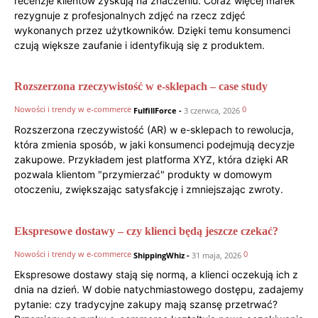
recenzje klientów zyskują na znaczeniu. Coraz więcej marek
rezygnuje z profesjonalnych zdjęć na rzecz zdjęć
wykonanych przez użytkowników. Dzięki temu konsumenci
czują większe zaufanie i identyfikują się z produktem.
Rozszerzona rzeczywistość w e-sklepach – case study
Nowości i trendy w e-commerce
0
FulfillForce
-
3 czerwca, 2026
Rozszerzona rzeczywistość (AR) w e-sklepach to rewolucja,
która zmienia sposób, w jaki konsumenci podejmują decyzje
zakupowe. Przykładem jest platforma XYZ, która dzięki AR
pozwala klientom "przymierzać" produkty w domowym
otoczeniu, zwiększając satysfakcję i zmniejszając zwroty.
Ekspresowe dostawy – czy klienci będą jeszcze czekać?
Nowości i trendy w e-commerce
0
ShippingWhiz
-
31 maja, 2026
Ekspresowe dostawy stają się normą, a klienci oczekują ich z
dnia na dzień. W dobie natychmiastowego dostępu, zadajemy
pytanie: czy tradycyjne zakupy mają szansę przetrwać?