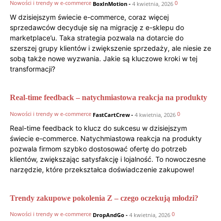
Nowości i trendy w e-commerce
0
BoxInMotion
-
4 kwietnia, 2026
W dzisiejszym świecie e-commerce, coraz więcej
sprzedawców decyduje się na migrację z e-sklepu do
marketplace’u. Taka strategia pozwala na dotarcie do
szerszej grupy klientów i zwiększenie sprzedaży, ale niesie ze
sobą także nowe wyzwania. Jakie są kluczowe kroki w tej
transformacji?
Real-time feedback – natychmiastowa reakcja na produkty
Nowości i trendy w e-commerce
0
FastCartCrew
-
4 kwietnia, 2026
Real-time feedback to klucz do sukcesu w dzisiejszym
świecie e-commerce. Natychmiastowa reakcja na produkty
pozwala firmom szybko dostosować ofertę do potrzeb
klientów, zwiększając satysfakcję i lojalność. To nowoczesne
narzędzie, które przekształca doświadczenie zakupowe!
Trendy zakupowe pokolenia Z – czego oczekują młodzi?
Nowości i trendy w e-commerce
0
DropAndGo
-
4 kwietnia, 2026