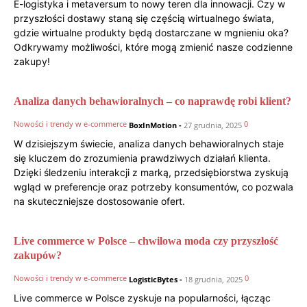
E-logistyka i metaversum to nowy teren dla innowacji. Czy w
przyszłości dostawy staną się częścią wirtualnego świata,
gdzie wirtualne produkty będą dostarczane w mgnieniu oka?
Odkrywamy możliwości, które mogą zmienić nasze codzienne
zakupy!
Analiza danych behawioralnych – co naprawdę robi klient?
Nowości i trendy w e-commerce
0
BoxInMotion
-
27 grudnia, 2025
W dzisiejszym świecie, analiza danych behawioralnych staje
się kluczem do zrozumienia prawdziwych działań klienta.
Dzięki śledzeniu interakcji z marką, przedsiębiorstwa zyskują
wgląd w preferencje oraz potrzeby konsumentów, co pozwala
na skuteczniejsze dostosowanie ofert.
Live commerce w Polsce – chwilowa moda czy przyszłość
zakupów?
Nowości i trendy w e-commerce
0
LogisticBytes
-
18 grudnia, 2025
Live commerce w Polsce zyskuje na popularności, łącząc