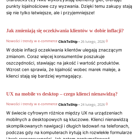
punkty lojalnościowe czy wyzwania. Dzięki temu zakupy stają
się nie tylko łatwiejsze, ale i przyjemniejsze!
Jak zmieniają się oczekiwania klientów w dobie inflacji?
Nowości i trendy w e-commerce
0
ClickToShip
-
26 lutego, 2026
W dobie inflacji oczekiwania klientów ulegają znaczącym
zmianom. Coraz więcej konsumentów poszukuje
oszczędności, stawiając na jakość i wartość produktów.
Wzrost cen sprawia, że lojalność wobec marek maleje, a
klienci stają się bardziej wymagający.
UX na mobile vs desktop – czego klienci nienawidzą?
Nowości i trendy w e-commerce
0
ClickToShip
-
24 lutego, 2026
W świecie cyfrowym różnice między UX na urządzeniach
mobilnych a desktopowych są kluczowe. Klienci nienawidzą
skomplikowanych nawigacji i długich ładowań na telefonach,
podczas gdy na komputerach irytują ich rozwlekłe formularze
i brak responsywności. Jak zatem zoptymalizować