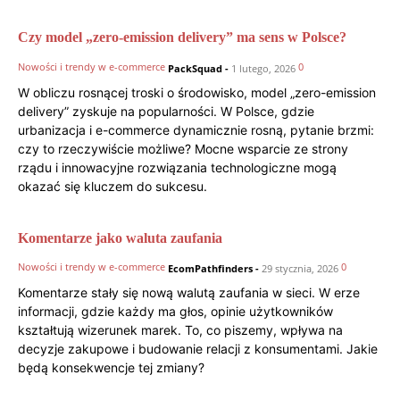
Czy model „zero-emission delivery” ma sens w Polsce?
Nowości i trendy w e-commerce
0
PackSquad
-
1 lutego, 2026
W obliczu rosnącej troski o środowisko, model „zero-emission
delivery” zyskuje na popularności. W Polsce, gdzie
urbanizacja i e-commerce dynamicznie rosną, pytanie brzmi:
czy to rzeczywiście możliwe? Mocne wsparcie ze strony
rządu i innowacyjne rozwiązania technologiczne mogą
okazać się kluczem do sukcesu.
Komentarze jako waluta zaufania
Nowości i trendy w e-commerce
0
EcomPathfinders
-
29 stycznia, 2026
Komentarze stały się nową walutą zaufania w sieci. W erze
informacji, gdzie każdy ma głos, opinie użytkowników
kształtują wizerunek marek. To, co piszemy, wpływa na
decyzje zakupowe i budowanie relacji z konsumentami. Jakie
będą konsekwencje tej zmiany?