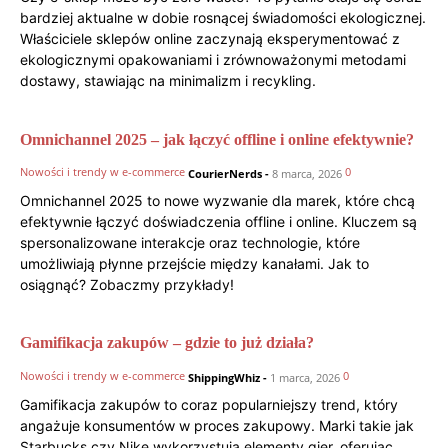
bardziej aktualne w dobie rosnącej świadomości ekologicznej.
Właściciele sklepów online zaczynają eksperymentować z
ekologicznymi opakowaniami i zrównoważonymi metodami
dostawy, stawiając na minimalizm i recykling.
Omnichannel 2025 – jak łączyć offline i online efektywnie?
Nowości i trendy w e-commerce
0
CourierNerds
-
8 marca, 2026
Omnichannel 2025 to nowe wyzwanie dla marek, które chcą
efektywnie łączyć doświadczenia offline i online. Kluczem są
spersonalizowane interakcje oraz technologie, które
umożliwiają płynne przejście między kanałami. Jak to
osiągnąć? Zobaczmy przykłady!
Gamifikacja zakupów – gdzie to już działa?
Nowości i trendy w e-commerce
0
ShippingWhiz
-
1 marca, 2026
Gamifikacja zakupów to coraz popularniejszy trend, który
angażuje konsumentów w proces zakupowy. Marki takie jak
Starbucks czy Nike wykorzystują elementy gier, oferując