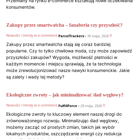
Przemiany na rynku e-commerce kształtują nowe oczekiwania
konsumentów.
Zakupy przez smartwatcha – fanaberia czy przyszłość?
Nowości i trendy w e-commerce
0
ParcelTrackers
-
30 maja, 2026
Zakupy przez smartwatcha stają się coraz bardziej
popularne. Czy to tylko chwilowa moda, czy może zapowiedź
przyszłości zakupów? Wygoda, możliwość płatności w
każdym momencie i miejscu sprawiają, że ta technologia
może zrewolucjonizować nasze nawyki konsumenckie. Jakie
są zalety i wady tej metody?
Ekologiczne zwroty – jak minimalizować ślad węglowy?
Nowości i trendy w e-commerce
0
FulfillForce
-
28 maja, 2026
Ekologiczne zwroty to kluczowy element naszej drogi do
zrównoważonego rozwoju. Minimalizując ślad węglowy,
możemy zacząć od prostych zmian, takich jak wybór
lokalnych produktów, oszczędzanie energii czy redukcja