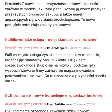
Pokolenie Z stawia na autentyczność i odpowiedzialność –
zarówno w modzie, jak i zakupach. Oczekują wręcz prostych,
przejrzystych procesów zakupu, a także marek
angażujących się w działania proekologiczne. To nowe
podejście redefiniuje zasady zakupowe!
Fulfillment jako usługa – nowy standard w e-biznesie?
Nowości i trendy w e-commerce
0
RouteMappers
-
28 marca, 2026
Fulfillment jako usługa zyskuje na znaczeniu w e-biznesie,
redefiniując standardy obsługi klienta. Dzięki temu
sprzedawcy mogą skupić się na rozwoju, podczas gdy
wyspecjalizowane firmy zajmują się magazynowaniem,
pakowaniem i dostawą. Co to oznacza dla przyszłości handlu
online?
B2B commerce – nowe technologie w sprzedaży hurtowej
Nowości i trendy w e-commerce
0
EcomPathfinders
-
28 marca, 2026
B2B commerce przechodzi rewolucję dzięki nowym