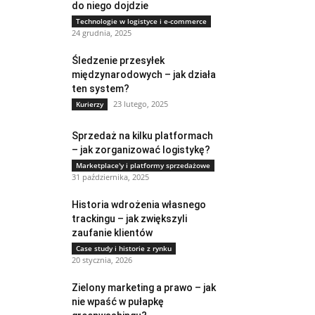
do niego dojdzie
Technologie w logistyce i e-commerce
24 grudnia, 2025
Śledzenie przesyłek
międzynarodowych – jak działa
ten system?
23 lutego, 2025
Kurierzy
Sprzedaż na kilku platformach
– jak zorganizować logistykę?
Marketplace'y i platformy sprzedażowe
31 października, 2025
Historia wdrożenia własnego
trackingu – jak zwiększyli
zaufanie klientów
Case study i historie z rynku
20 stycznia, 2026
Zielony marketing a prawo – jak
nie wpaść w pułapkę