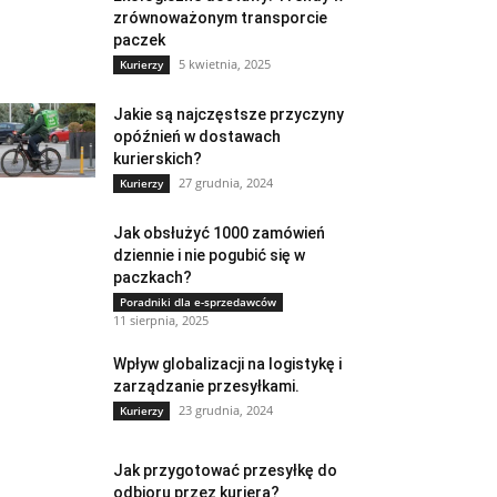
zrównoważonym transporcie
paczek
5 kwietnia, 2025
Kurierzy
Jakie są najczęstsze przyczyny
opóźnień w dostawach
kurierskich?
27 grudnia, 2024
Kurierzy
Jak obsłużyć 1000 zamówień
dziennie i nie pogubić się w
paczkach?
Poradniki dla e-sprzedawców
11 sierpnia, 2025
Wpływ globalizacji na logistykę i
zarządzanie przesyłkami.
23 grudnia, 2024
Kurierzy
Jak przygotować przesyłkę do
odbioru przez kuriera?