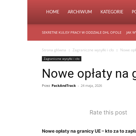
HOME
ARCHIWUM
KATEGORIE
P
SEKRETNE KULISY PRACY W ODDZIALE DHL OPOLE
JAK W
Strona główna
Zagraniczne wysyłki i cło
Nowe opła
Zagraniczne wysyłki i cło
Nowe opłaty na g
Przez
PackAndTrack
-
24 maja, 2026
Rate this post
Nowe opłaty na granicy UE – kto za to zapł