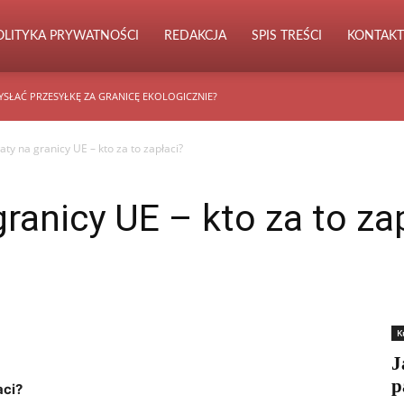
OLITYKA PRYWATNOŚCI
REDAKCJA
SPIS TREŚCI
KONTAKT
YSŁAĆ PRZESYŁKĘ ZA GRANICĘ EKOLOGICZNIE?
ty na granicy UE – kto za to zapłaci?
ranicy UE – kto za to za
K
J
p
aci?