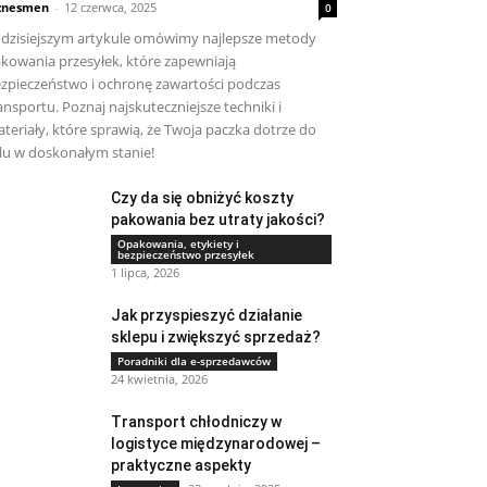
znesmen
-
12 czerwca, 2025
0
dzisiejszym artykule omówimy najlepsze metody
kowania przesyłek, które zapewniają
zpieczeństwo i ochronę zawartości podczas
ansportu. Poznaj najskuteczniejsze techniki i
teriały, które sprawią, że Twoja paczka dotrze do
lu w doskonałym stanie!
Czy da się obniżyć koszty
pakowania bez utraty jakości?
Opakowania, etykiety i
bezpieczeństwo przesyłek
1 lipca, 2026
Jak przyspieszyć działanie
sklepu i zwiększyć sprzedaż?
Poradniki dla e-sprzedawców
24 kwietnia, 2026
Transport chłodniczy w
logistyce międzynarodowej –
praktyczne aspekty