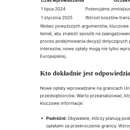
Czas wprowadzenia
Oczeki
1 lipca 2024
Potencjalne zmniejsz
1 stycznia 2025
Wzrost kosztów trans
Wobec powyższych argumentów, kluczowe b
temat, aby znaleźć sposób na zaangażowanie
proces podejmowania decyzji dotyczących 
interesów, nowe opłaty mogą nie tylko wpro
Europejskiej.
Kto dokładnie jest odpowiedzi
Nowe opłaty wprowadzane na granicach Unii
przedsiębiorców. Warto przeanalizować, kto
kluczowe informacje:
Podróżni:
Obywatele, którzy planują po
opłatami za przekroczenie granicy. Wzr