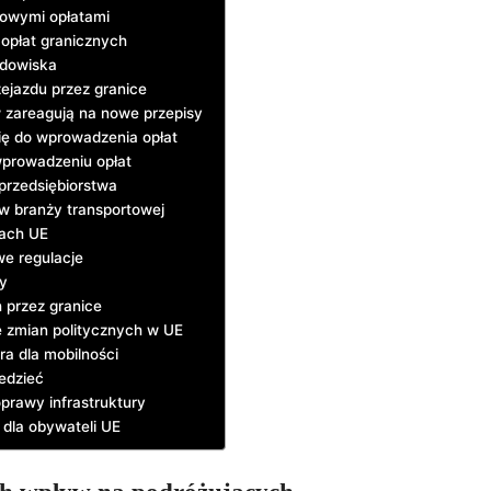
nowymi opłatami
opłat granicznych
odowiska
ejazdu przez granice
 zareagują na nowe przepisy
ię do wprowadzenia opłat
wprowadzeniu opłat
 przedsiębiorstwa
w branży transportowej
jach UE
e regulacje
y
 przez granice
e zmian politycznych w UE
ra dla mobilności
iedzieć
oprawy infrastruktury
dla obywateli UE