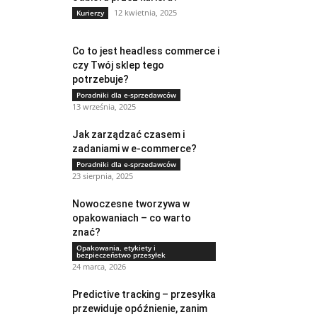
12 kwietnia, 2025
Kurierzy
Co to jest headless commerce i
czy Twój sklep tego
potrzebuje?
Poradniki dla e-sprzedawców
13 września, 2025
Jak zarządzać czasem i
zadaniami w e-commerce?
Poradniki dla e-sprzedawców
23 sierpnia, 2025
Nowoczesne tworzywa w
opakowaniach – co warto
znać?
Opakowania, etykiety i
bezpieczeństwo przesyłek
24 marca, 2026
Predictive tracking – przesyłka
przewiduje opóźnienie, zanim