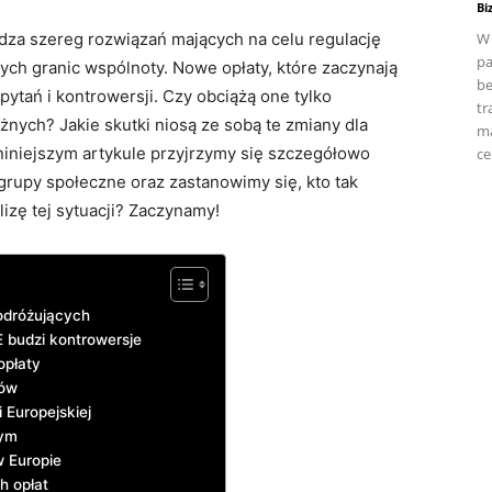
Bi
dza szereg rozwiązań mających na celu regulację
W 
pa
ch granic wspólnoty. Nowe opłaty, które zaczynają
be
ytań i kontrowersji. Czy obciążą one tylko
tr
nych? Jakie skutki niosą ze sobą te zmiany dla
ma
niniejszym artykule przyjrzymy się szczegółowo
ce
rupy społeczne oraz zastanowimy się, kto tak
izę tej sytuacji? Zaczynamy!
odróżujących
 budzi kontrowersje
opłaty
rów
 Europejskiej
nym
w Europie
h opłat