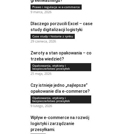
greenwashingu?
Prawo i regulacje w e-commerce
9 marca, 2026
Dlaczego porzucili Excel – case
study digitalizacji logistyki
Case study i historie z rynku
29 czerwca, 2026
Zwroty a stan opakowania – co
trzeba wiedzieć?
Opakowania, etykiety i
bezpieczeństwo przesyłek
25 maja, 2026
Czy istnieje jedno „najlepsze”
opakowanie dla e-commerce?
Opakowania, etykiety i
bezpieczeństwo przesyłek
9 lutego, 2026
Wpływ e-commerce na rozwój
logistyki i zarządzanie
przesyłkami.