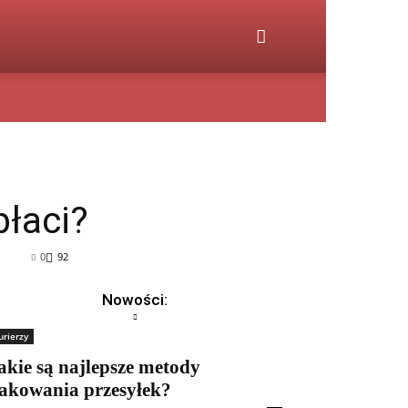
płaci?
0
92
Nowości:
urierzy
akie są najlepsze metody
akowania przesyłek?